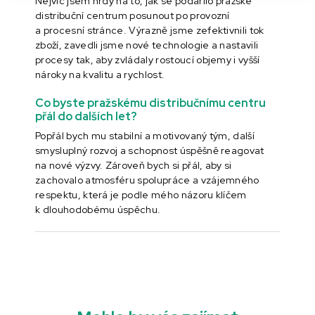
Nejvíc jsem hrdý na to, jak se podařilo pražské
distribuční centrum posunout po provozní
a procesní stránce. Výrazně jsme zefektivnili tok
zboží, zavedli jsme nové technologie a nastavili
procesy tak, aby zvládaly rostoucí objemy i vyšší
nároky na kvalitu a rychlost.
Co byste pražskému distribučnímu centru
přál do dalších let?
Popřál bych mu stabilní a motivovaný tým, další
smysluplný rozvoj a schopnost úspěšně reagovat
na nové výzvy. Zároveň bych si přál, aby si
zachovalo atmosféru spolupráce a vzájemného
respektu, která je podle mého názoru klíčem
k dlouhodobému úspěchu.