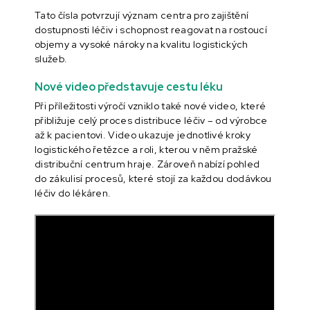
Tato čísla potvrzují význam centra pro zajištění
dostupnosti léčiv i schopnost reagovat na rostoucí
objemy a vysoké nároky na kvalitu logistických
služeb.
Nové video představuje cestu léku
Při příležitosti výročí vzniklo také nové video, které
přibližuje celý proces distribuce léčiv – od výrobce
až k pacientovi. Video ukazuje jednotlivé kroky
logistického řetězce a roli, kterou v něm pražské
distribuční centrum hraje. Zároveň nabízí pohled
do zákulisí procesů, které stojí za každou dodávkou
léčiv do lékáren.