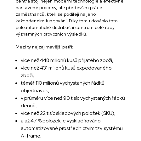
centra stojí nejen moderní technologie a efektivně
nastavené procesy, ale především práce
zaměstnanců, kteří se podílejí na jeho
každodenním fungování. Díky tomu dosáhlo toto
poloautomatické distribuční centrum celé řady
významných provozních výsledků.
Mezi ty nejzajímavější patří:
vice než 448 milionů kusů přijatého zboží,
více než 431 milionů kusů expedovaného
zboží,
téměř 110 milionů vychystaných řádků
objednávek,
v průměru více než 90 tisíc vychystaných řádků
denně,
více než 22 tisíc skladových položek (SKU),
a až 47 % položek je vyskladňováno
automatizovaně prostřednictvím tzv. systému
A-frame.