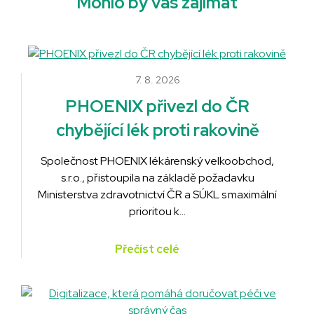
Mohlo by vás zajímat
7. 8. 2026
PHOENIX přivezl do ČR
chybějící lék proti rakovině
Společnost PHOENIX lékárenský velkoobchod,
s.r.o., přistoupila na základě požadavku
Ministerstva zdravotnictví ČR a SÚKL s maximální
prioritou k…
Přečíst celé