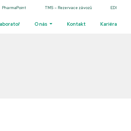
PharmaPoint
TMS – Rezervace závozů
EDI
laboratoř
O nás
Kontakt
Kariéra