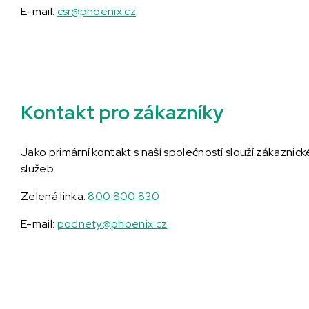
E-mail:
csr@phoenix.cz
Kontakt pro zákazníky
Jako primární kontakt s naší společností slouží zákaznic
služeb.
Zelená linka:
800 800 830
E-mail:
podnety@phoenix.cz