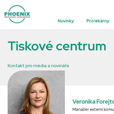
Přeskočit na obsah
Novinky
Pro lékárny
Tiskové centrum
Kontakt pro média a novináře
Veronika Forejt
Manažer externí kom