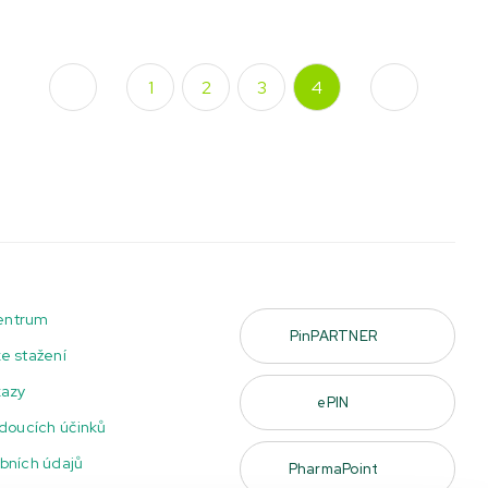
Předchozí
Další
1
2
3
4
centrum
PinPARTNER
e stažení
kazy
ePIN
doucích účinků
bních údajů
PharmaPoint