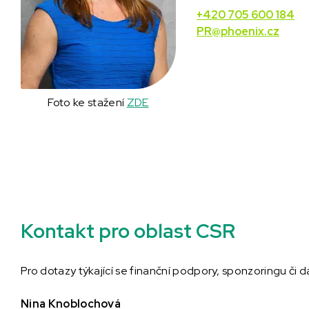
+420 705 600 184
PR@phoenix.cz
Foto ke stažení
ZDE
Kontakt pro oblast CSR
Pro dotazy týkající se finanční podpory, sponzoringu či 
Nina Knoblochová