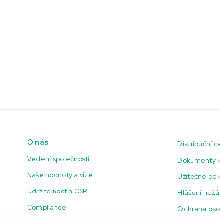
O nás
Distribuční 
Vedení společnosti
Dokumenty k
Naše hodnoty a vize
Užitečné od
Udržitelnost a CSR
Hlášení nežá
Compliance
Ochrana oso