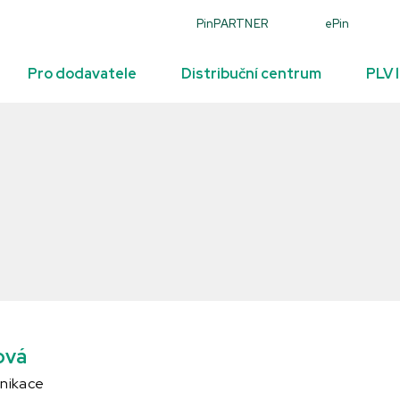
PinPARTNER
ePin
Pro dodavatele
Distribuční centrum
PLV 
ová
unikace