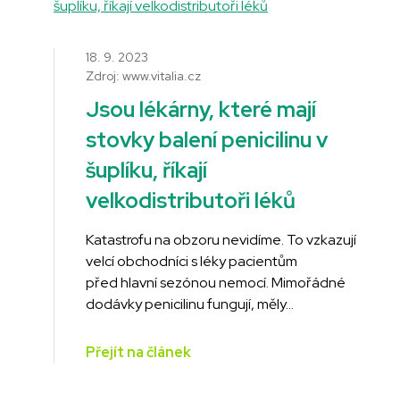
18. 9. 2023
Zdroj: www.vitalia.cz
Jsou lékárny, které mají
stovky balení penicilinu v
šuplíku, říkají
velkodistributoři léků
Katastrofu na obzoru nevidíme. To vzkazují
velcí obchodníci s léky pacientům
před hlavní sezónou nemocí. Mimořádné
dodávky penicilinu fungují, měly…
Přejít na článek